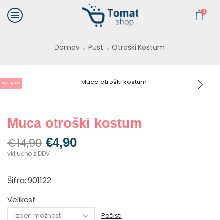
0
Domov
Pust
Otroški Kostumi
PRIHRANI
Muca otroški kostum
€
4,90
€
14,90
vključno z DDV
Šifra: 901122
Velikost
Počisti