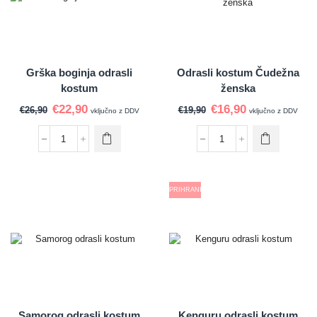
Grška boginja odrasli
Odrasli kostum Čudežna
kostum
ženska
€
22,90
€
16,90
€
26,90
€
19,90
vključno z DDV
vključno z DDV
PRIHRANI
Samorog odrasli kostum
Kenguru odrasli kostum