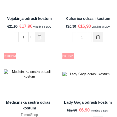
Vojakinja odrasli kostum
Kuharica odrasli kostum
€
17,90
€
16,90
€
21,90
€
20,90
vključno z DDV
vključno z DDV
PRIHRANI
PRIHRANI
Medicinska sestra odrasli
Lady Gaga odrasli kostum
kostum
€
6,90
€
19,90
vključno z DDV
TomatShop