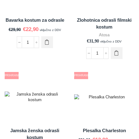
Bavarka kostum za odrasle
Zlohotnica odrasli filmski
kostum
€
22,90
€
29,90
vključno z DDV
Atosa
€
31,90
vključno z DDV
PRIHRANI
PRIHRANI
Jamska ženska odrasli
Plesalka Charleston
kostum