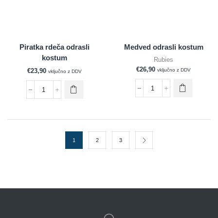
Piratka rdeča odrasli
Medved odrasli kostum
kostum
Rubies
€
26,90
€
23,90
vključno z DDV
vključno z DDV
1
2
3