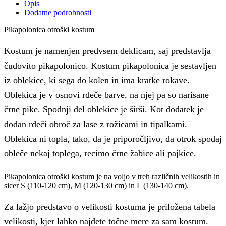
Opis
Dodatne podrobnosti
Pikapolonica otroški kostum
Kostum je namenjen predvsem deklicam, saj predstavlja
čudovito pikapolonico. Kostum pikapolonica je sestavljen
iz oblekice, ki sega do kolen in ima kratke rokave.
Oblekica je v osnovi rdeče barve, na njej pa so narisane
črne pike. Spodnji del oblekice je širši. Kot dodatek je
dodan rdeči obroč za lase z rožicami in tipalkami.
Oblekica ni topla, tako, da je priporočljivo, da otrok spodaj
obleče nekaj toplega, recimo črne žabice ali pajkice.
Pikapolonica otroški kostum je na voljo v treh različnih velikostih in
sicer S (110-120 cm), M (120-130 cm) in L (130-140 cm).
Za lažjo predstavo o velikosti kostuma je priložena tabela
velikosti, kjer lahko najdete točne mere za sam kostum.