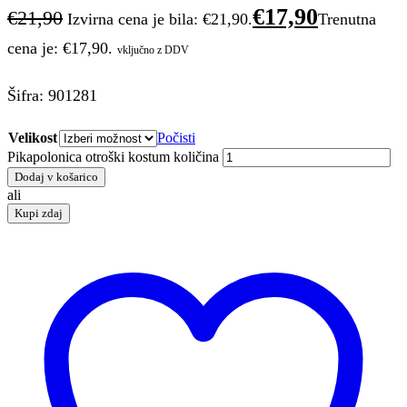
€
17,90
€
21,90
Izvirna cena je bila: €21,90.
Trenutna
cena je: €17,90.
vključno z DDV
Šifra: 901281
Velikost
Počisti
Pikapolonica otroški kostum količina
Dodaj v košarico
ali
Kupi zdaj