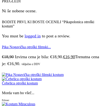
PREGLEDI
Ni še nobene ocene.
BODITE PRVI, KI BOSTE OCENILI “Pikapolonica otroški
kostum”
You must be
logged in
to post a review.
Pika Nogavička otroški filmski...
€
18,90
Izvirna cena je bila: €18,90.
€
16,90
Trenutna cena
je: €16,90.
vključno z DDV
Čebelica otroški kostum
Morda vam bo všeč...
Prihrani