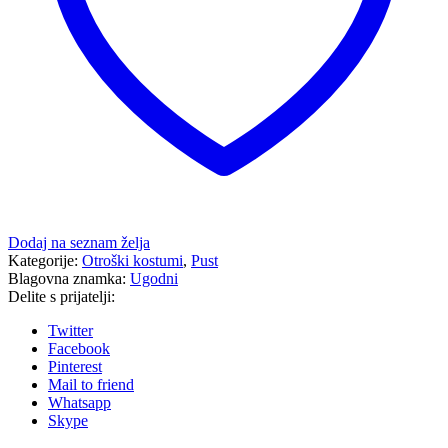
Dodaj na seznam želja
Kategorije:
Otroški kostumi
,
Pust
Blagovna znamka:
Ugodni
Delite s prijatelji:
Twitter
Facebook
Pinterest
Mail to friend
Whatsapp
Skype