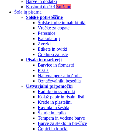
Barve in dodatki
Kostumi do 10€
Znižano
Šola in pisarna
Šolske potrebščine
Šolske torbe in nahrbtniki
Vrečke za copate
Peresnice
Kalkulatorji
Zvezki
Etikete in ovitki
Črtalniki za liste
Pisala in markerji
Barvice in flomastri
Pisala
Nalivna peresa in črnila
Označevalniki besedila
Ustvarjalni pripomočki
Radirke in svinčniki
Kolaž papir in risalni listi
Krede in plastelini
Ravnila in šestila
Škarje in lepilo
Tempera in vodene barve
Barve za steklo in bleščice
Čopiči in lončki