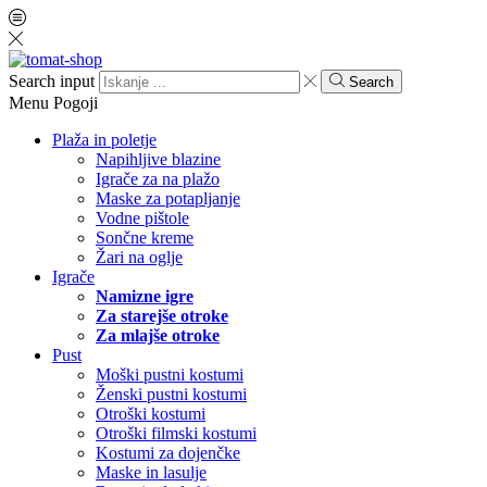
Search input
Search
Menu
Pogoji
Plaža in poletje
Napihljive blazine
Igrače za na plažo
Maske za potapljanje
Vodne pištole
Sončne kreme
Žari na oglje
Igrače
Namizne igre
Za starejše otroke
Za mlajše otroke
Pust
Moški pustni kostumi
Ženski pustni kostumi
Otroški kostumi
Otroški filmski kostumi
Kostumi za dojenčke
Maske in lasulje