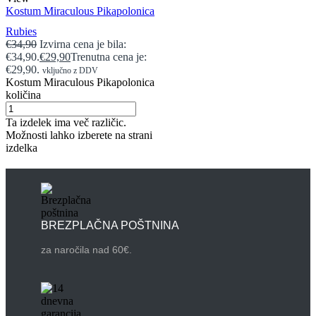
Kostum Miraculous Pikapolonica
Rubies
€
34,90
Izvirna cena je bila:
€34,90.
€
29,90
Trenutna cena je:
€29,90.
vključno z DDV
Kostum Miraculous Pikapolonica
količina
Ta izdelek ima več različic.
Možnosti lahko izberete na strani
izdelka
BREZPLAČNA POŠTNINA
za naročila nad 60€.