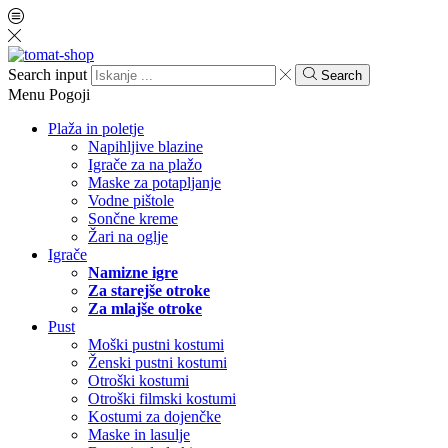
Search input
Search
Menu
Pogoji
Plaža in poletje
Napihljive blazine
Igrače za na plažo
Maske za potapljanje
Vodne pištole
Sončne kreme
Žari na oglje
Igrače
Namizne igre
Za starejše otroke
Za mlajše otroke
Pust
Moški pustni kostumi
Ženski pustni kostumi
Otroški kostumi
Otroški filmski kostumi
Kostumi za dojenčke
Maske in lasulje