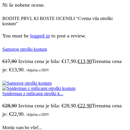
Ni še nobene ocene.
BODITE PRVI, KI BOSTE OCENILI “Cvetna vila otroški
kostum”
You must be
logged in
to post a review.
Samorog otroški kostum
€
17,90
Izvirna cena je bila: €17,90.
€
13,90
Trenutna cena
je: €13,90.
vključno z DDV
Spiderman z mišicami otroški k...
€
28,90
Izvirna cena je bila: €28,90.
€
22,90
Trenutna cena
je: €22,90.
vključno z DDV
Morda vam bo všeč...