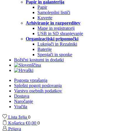
Papir in galanterija
Papir
Samolepilni lističi
Kuverte
Arhiviranje in razporeditev
Mape in registratorji
USB in SD shranjevanje
Organizacijski pripomočki
Luknjači in Rezalniki
Baterije
Spenjači in sponke
Božični kostumi in dodatki
Pogosta vprašanja
Splošni pogoji poslovanja
Varstvo osebnih podatkov
Dostava
Naročanje
Vračila
Lista želja
0
Košarica
€
0,00
0
Prijava