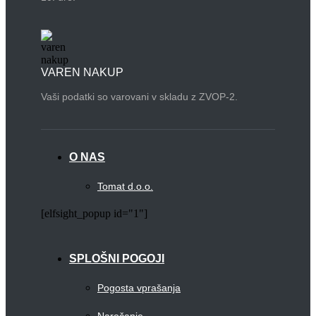
VAREN NAKUP
Vaši podatki so varovani v skladu z ZVOP-2.
O NAS
Tomat d.o.o.
[elfsight_popup id="1"]
SPLOŠNI POGOJI
Pogosta vprašanja