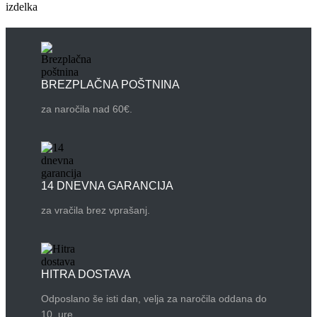
izdelka
BREZPLAČNA POŠTNINA
za naročila nad 60€.
14 DNEVNA GARANCIJA
za vračila brez vprašanj.
HITRA DOSTAVA
Odposlano še isti dan, velja za naročila oddana do
10. ure.