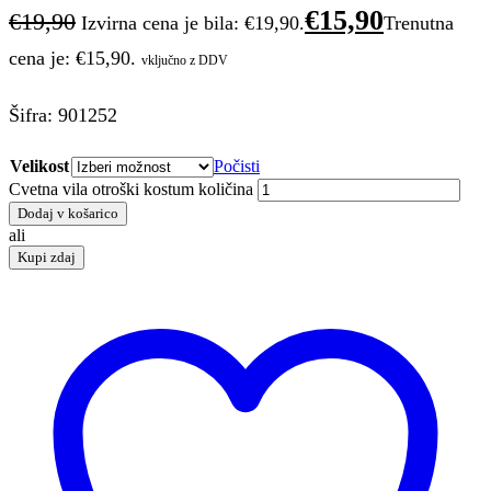
€
15,90
€
19,90
Izvirna cena je bila: €19,90.
Trenutna
cena je: €15,90.
vključno z DDV
Šifra: 901252
Velikost
Počisti
Cvetna vila otroški kostum količina
Dodaj v košarico
ali
Kupi zdaj