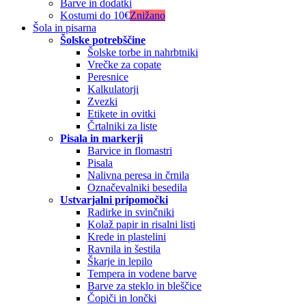
Barve in dodatki
Kostumi do 10€
Znižano
Šola in pisarna
Šolske potrebščine
Šolske torbe in nahrbtniki
Vrečke za copate
Peresnice
Kalkulatorji
Zvezki
Etikete in ovitki
Črtalniki za liste
Pisala in markerji
Barvice in flomastri
Pisala
Nalivna peresa in črnila
Označevalniki besedila
Ustvarjalni pripomočki
Radirke in svinčniki
Kolaž papir in risalni listi
Krede in plastelini
Ravnila in šestila
Škarje in lepilo
Tempera in vodene barve
Barve za steklo in bleščice
Čopiči in lončki