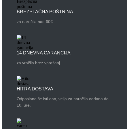
BREZPLAČNA POŠTNINA
za naročila nad 60€.
14 DNEVNA GARANCIJA
za vračila brez vprašanj.
HITRA DOSTAVA
Odposlano še isti dan, velja za naročila oddana do
10. ure.