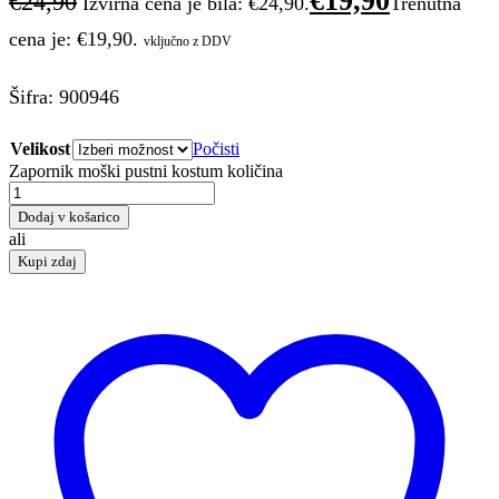
€
19,90
€
24,90
Izvirna cena je bila: €24,90.
Trenutna
cena je: €19,90.
vključno z DDV
Šifra: 900946
Velikost
Počisti
Zapornik moški pustni kostum količina
Dodaj v košarico
ali
Kupi zdaj