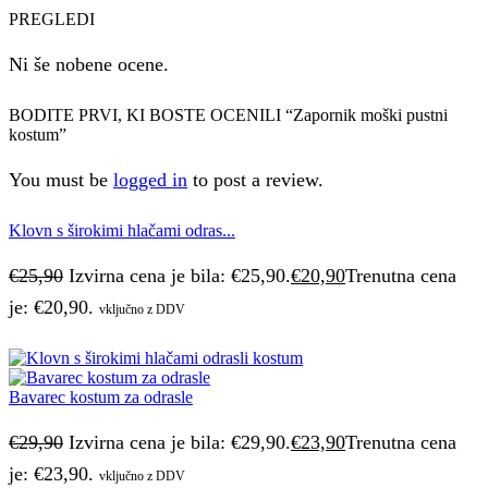
PREGLEDI
Ni še nobene ocene.
BODITE PRVI, KI BOSTE OCENILI “Zapornik moški pustni
kostum”
You must be
logged in
to post a review.
Klovn s širokimi hlačami odras...
€
25,90
Izvirna cena je bila: €25,90.
€
20,90
Trenutna cena
je: €20,90.
vključno z DDV
Bavarec kostum za odrasle
€
29,90
Izvirna cena je bila: €29,90.
€
23,90
Trenutna cena
je: €23,90.
vključno z DDV