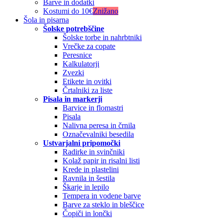
Barve in dodatki
Kostumi do 10€
Znižano
Šola in pisarna
Šolske potrebščine
Šolske torbe in nahrbtniki
Vrečke za copate
Peresnice
Kalkulatorji
Zvezki
Etikete in ovitki
Črtalniki za liste
Pisala in markerji
Barvice in flomastri
Pisala
Nalivna peresa in črnila
Označevalniki besedila
Ustvarjalni pripomočki
Radirke in svinčniki
Kolaž papir in risalni listi
Krede in plastelini
Ravnila in šestila
Škarje in lepilo
Tempera in vodene barve
Barve za steklo in bleščice
Čopiči in lončki