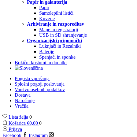
Papir in galanterija
Papir
Samolepilni lističi
Kuverte
Arhiviranje in razporeditev
Mape in registratorji
USB in SD shranjevanje
Organizacijski pripomočki
Luknjači in Rezalniki
Baterije
Spenjači in sponke
Božični kostumi in dodatki
Pogosta vprašanja
Splošni pogoji poslovanja
Varstvo osebnih podatkov
Dostava
Naročanje
Vračila
Lista želja
0
Košarica
€
0,00
0
Prijava
Facebook
Instagram