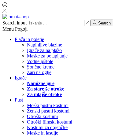
Search input
Search
Menu
Pogoji
Plaža in poletje
Napihljive blazine
Igrače za na plažo
Maske za potapljanje
Vodne pištole
Sončne kreme
Žari na oglje
Igrače
Namizne igre
Za starejše otroke
Za mlajše otroke
Pust
Moški pustni kostumi
Ženski pustni kostumi
Otroški kostumi
Otroški filmski kostumi
Kostumi za dojenčke
Maske in lasulje