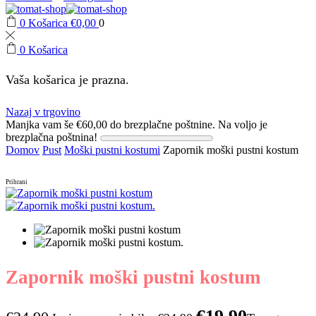
0
Košarica
€
0,00
0
0
Košarica
Vaša košarica je prazna.
Nazaj v trgovino
Manjka vam še
€
60,00
do brezplačne poštnine.
Na voljo je
brezplačna poštnina!
Domov
Pust
Moški pustni kostumi
Zapornik moški pustni kostum
Prihrani
Zapornik moški pustni kostum