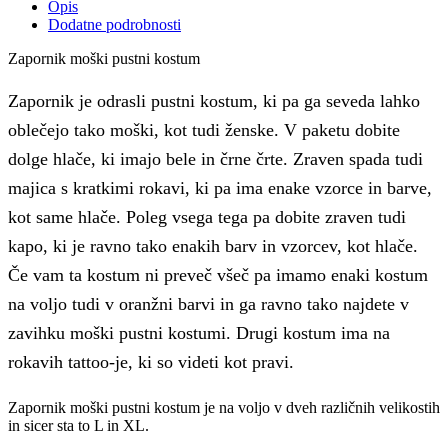
Opis
Dodatne podrobnosti
Zapornik moški pustni kostum
Zapornik je odrasli pustni kostum, ki pa ga seveda lahko
oblečejo tako moški, kot tudi ženske. V paketu dobite
dolge hlače, ki imajo bele in črne črte. Zraven spada tudi
majica s kratkimi rokavi, ki pa ima enake vzorce in barve,
kot same hlače. Poleg vsega tega pa dobite zraven tudi
kapo, ki je ravno tako enakih barv in vzorcev, kot hlače.
Če vam ta kostum ni preveč všeč pa imamo enaki kostum
na voljo tudi v oranžni barvi in ga ravno tako najdete v
zavihku moški pustni kostumi. Drugi kostum ima na
rokavih tattoo-je, ki so videti kot pravi.
Zapornik moški pustni kostum je na voljo v dveh različnih velikostih
in sicer sta to L in XL.