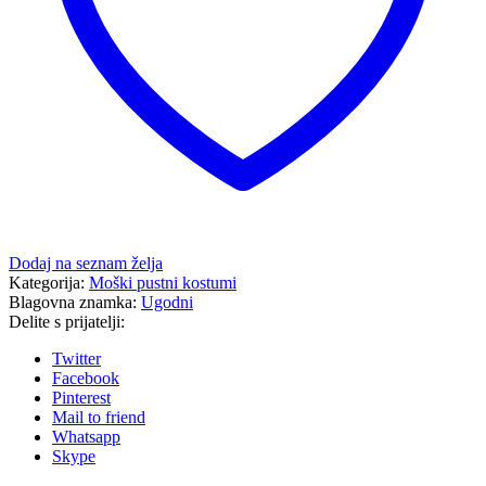
Dodaj na seznam želja
Kategorija:
Moški pustni kostumi
Blagovna znamka:
Ugodni
Delite s prijatelji:
Twitter
Facebook
Pinterest
Mail to friend
Whatsapp
Skype