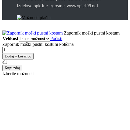
Izdelava spletne trgovine: www.splet99.net
Zapornik moški pustni kostum
Velikost
Počisti
Zapornik moški pustni kostum količina
Dodaj v košarico
ali
Kupi zdaj
Izberite možnosti