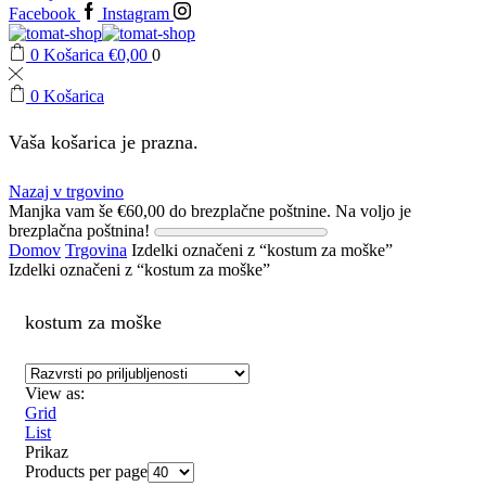
Facebook
Instagram
0
Košarica
€
0,00
0
0
Košarica
Vaša košarica je prazna.
Nazaj v trgovino
Manjka vam še
€
60,00
do brezplačne poštnine.
Na voljo je
brezplačna poštnina!
Domov
Trgovina
Izdelki označeni z “kostum za moške”
Izdelki označeni z “kostum za moške”
kostum za moške
View as:
Grid
List
Prikaz
Products per page