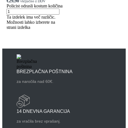
€
29,90
vključno z DDV
Policist odrasli kostum količina
Ta izdelek ima več različic.
Možnosti lahko izberete na
strani izdelka
BREZPLAČNA POŠTNINA
za naročila nad 60€.
14 DNEVNA GARANCIJA
za vračila brez vprašanj.