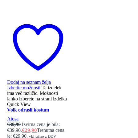
Dodaj na seznam želja
Izberite možnosti
Ta izdelek
ima več različic. Možnosti
lahko izberete na strani izdelka
Quick View
Volk odrasli kostum
Atosa
€
39,90
Izvirna cena je bila:
€
29,90
€39,90.
Trenutna cena
je: €29,90.
vključno z DDV