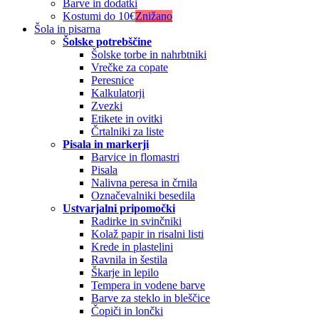
Barve in dodatki
Kostumi do 10€
Znižano
Šola in pisarna
Šolske potrebščine
Šolske torbe in nahrbtniki
Vrečke za copate
Peresnice
Kalkulatorji
Zvezki
Etikete in ovitki
Črtalniki za liste
Pisala in markerji
Barvice in flomastri
Pisala
Nalivna peresa in črnila
Označevalniki besedila
Ustvarjalni pripomočki
Radirke in svinčniki
Kolaž papir in risalni listi
Krede in plastelini
Ravnila in šestila
Škarje in lepilo
Tempera in vodene barve
Barve za steklo in bleščice
Čopiči in lončki