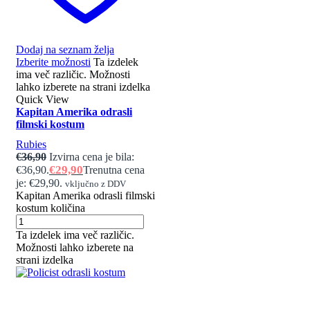
Dodaj na seznam želja
Izberite možnosti
Ta izdelek
ima več različic. Možnosti
lahko izberete na strani izdelka
Quick View
Kapitan Amerika odrasli
filmski kostum
Rubies
€
36,90
Izvirna cena je bila:
€
29,90
€36,90.
Trenutna cena
je: €29,90.
vključno z DDV
Kapitan Amerika odrasli filmski
kostum količina
Ta izdelek ima več različic.
Možnosti lahko izberete na
strani izdelka