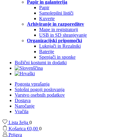
Papir in galanterija
Papir
Samolepilni lističi
Kuverte
Arhiviranje in razporeditev
Mape in registratorji
USB in SD shranjevanje
Organizacijski pripomočki
Luknjači in Rezalniki
Baterije
Spenjači in sponke
Božični kostumi in dodatki
Pogosta vprašanja
Splošni pogoji poslovanja
Varstvo osebnih podatkov
Dostava
Naročanje
Vračila
Lista želja
0
Košarica
€
0,00
0
Prijava