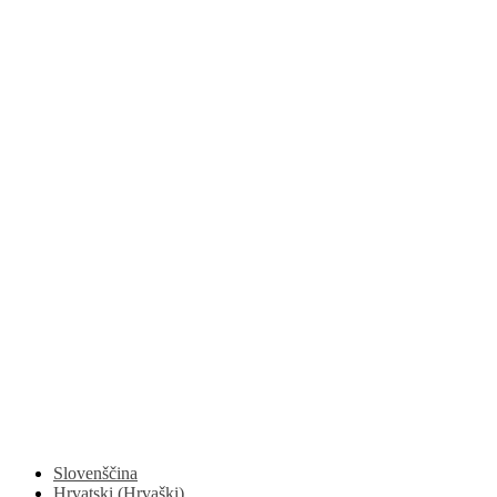
Slovenščina
Hrvatski
(
Hrvaški
)