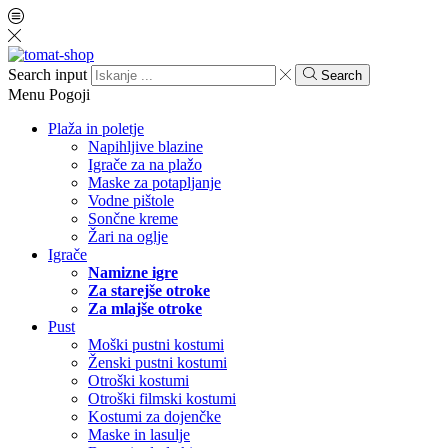
Search input
Search
Menu
Pogoji
Plaža in poletje
Napihljive blazine
Igrače za na plažo
Maske za potapljanje
Vodne pištole
Sončne kreme
Žari na oglje
Igrače
Namizne igre
Za starejše otroke
Za mlajše otroke
Pust
Moški pustni kostumi
Ženski pustni kostumi
Otroški kostumi
Otroški filmski kostumi
Kostumi za dojenčke
Maske in lasulje