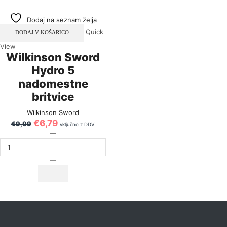
Dodaj na seznam želja
Quick
DODAJ V KOŠARICO
View
Wilkinson Sword
Hydro 5
nadomestne
britvice
Wilkinson Sword
€
6,79
€
9,99
vključno z DDV