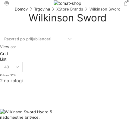
0
Domov
Trgovina
XStore Brands
Wilkinson Sword
Wilkinson Sword
View as:
Grid
List
Prihrani
32%
2 na zalogi