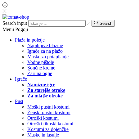
Search input
Search
Menu
Pogoji
Plaža in poletje
Napihljive blazine
Igrače za na plažo
Maske za potapljanje
Vodne pištole
Sončne kreme
Žari na oglje
Igrače
Namizne igre
Za starejše otroke
Za mlajše otroke
Pust
Moški pustni kostumi
Ženski pustni kostumi
Otroški kostumi
Otroški filmski kostumi
Kostumi za dojenčke
Maske in lasulje