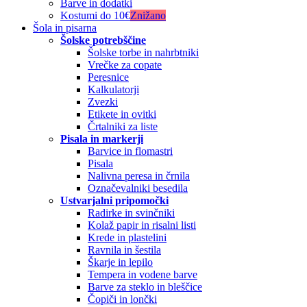
Barve in dodatki
Kostumi do 10€
Znižano
Šola in pisarna
Šolske potrebščine
Šolske torbe in nahrbtniki
Vrečke za copate
Peresnice
Kalkulatorji
Zvezki
Etikete in ovitki
Črtalniki za liste
Pisala in markerji
Barvice in flomastri
Pisala
Nalivna peresa in črnila
Označevalniki besedila
Ustvarjalni pripomočki
Radirke in svinčniki
Kolaž papir in risalni listi
Krede in plastelini
Ravnila in šestila
Škarje in lepilo
Tempera in vodene barve
Barve za steklo in bleščice
Čopiči in lončki