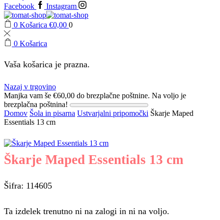
Facebook
Instagram
0
Košarica
€
0,00
0
0
Košarica
Vaša košarica je prazna.
Nazaj v trgovino
Manjka vam še
€
60,00
do brezplačne poštnine.
Na voljo je
brezplačna poštnina!
Domov
Šola in pisarna
Ustvarjalni pripomočki
Škarje Maped
Essentials 13 cm
Škarje Maped Essentials 13 cm
Šifra: 114605
Ta izdelek trenutno ni na zalogi in ni na voljo.