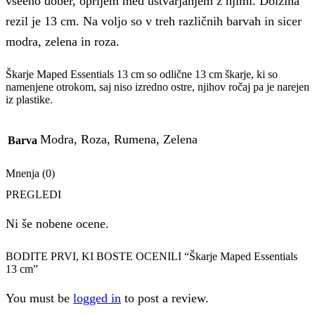
vseeno dober, oprijem med ustvarjanjem z njimi. Dolžina
rezil je 13 cm. Na voljo so v treh različnih barvah in sicer
modra, zelena in roza.
Škarje Maped Essentials 13 cm so odlične 13 cm škarje, ki so
namenjene otrokom, saj niso izredno ostre, njihov ročaj pa je narejen
iz plastike.
Modra, Roza, Rumena, Zelena
Barva
Mnenja (0)
PREGLEDI
Ni še nobene ocene.
BODITE PRVI, KI BOSTE OCENILI “Škarje Maped Essentials
13 cm”
You must be
logged in
to post a review.