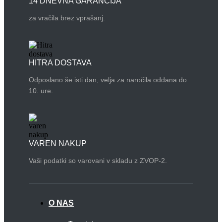
14 DNEVNA GARANCIJA
za vračila brez vprašanj.
HITRA DOSTAVA
Odposlano še isti dan, velja za naročila oddana do
10. ure.
VAREN NAKUP
Vaši podatki so varovani v skladu z ZVOP-2.
O NAS