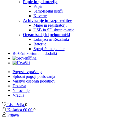
Papir in galanterija
Papir
Samolepilni lističi
Kuverte
Arhiviranje in razporeditev
Mape in registratorji
USB in SD shranjevanje
Organizacijski pripomočki
Luknjači in Rezalniki
Baterije
Spenjači in sponke
Božični kostumi in dodatki
Pogosta vprašanja
Splošni pogoji poslovanja
Varstvo osebnih podatkov
Dostava
Naročanje
Vračila
Lista želja
0
Košarica
€
0,00
0
Prijava