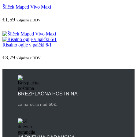
Šilček Maped Vivo Maxi
€
1,59
vključno z DDV
Risalno oglje v palčki 6/1
€
3,79
vključno z DDV
BREZPLAČNA POŠTNINA
za naročila nad 60€.