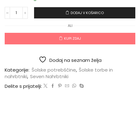
DODAJ V KOŠARICO
ALI
KUPI ZDAJ
Dodaj na seznam želja
Kategorije:
Šolske potrebščine
,
Šolske torbe in
nahrbtniki
,
Seven Nahrbtniki
Delite s prijatelji: