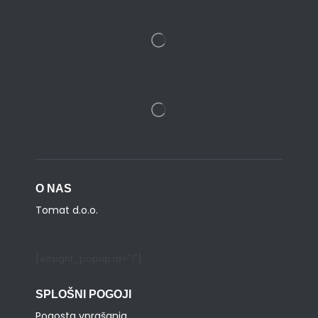
O NAS
Tomat d.o.o.
[elfsight_popup id="1"]
SPLOŠNI POGOJI
Pogosta vprašanja