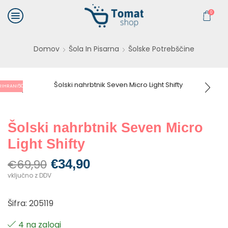
0
Domov
Šola In Pisarna
Šolske Potrebščine
RIHRANI
50%
Šolski nahrbtnik Seven Micro
Light Shifty
€
34,90
€
69,90
vključno z DDV
Šifra: 205119
4 na zalogi