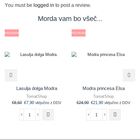
You must be
logged in
to post a review.
Morda vam bo všeč...
PRIHRANI
8%
PRIHRANI
Lasulja dolga Modra
Modra princesa Elsa
TomatShop
TomatShop
€
8,60
€
7,90
€
24,90
€
21,90
vključno z DDV
vključno z DDV