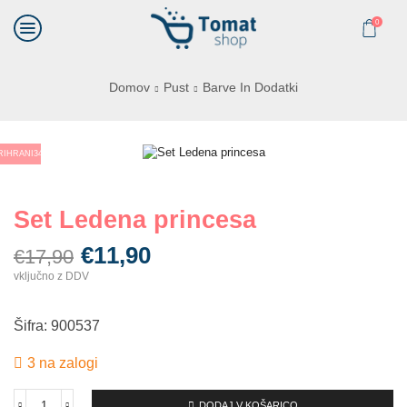
0
Domov
Pust
Barve In Dodatki
RIHRANI
34%
Set Ledena princesa
€
11,90
€
17,90
vključno z DDV
Šifra: 900537
3 na zalogi
DODAJ V KOŠARICO