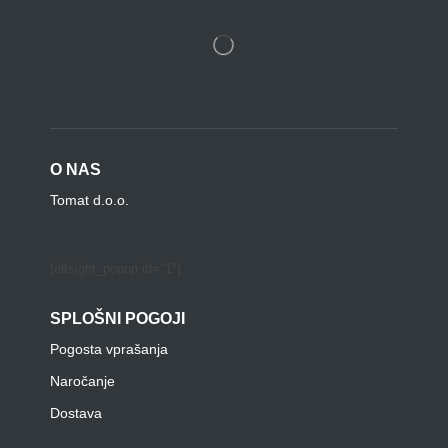
O NAS
Tomat d.o.o.
[elfsight_popup id="1"]
SPLOŠNI POGOJI
Pogosta vprašanja
Naročanje
Dostava