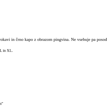
 rokavi in črno kapo z obrazom pingvina. Ne vsebuje pa posod
-L in XL.
m”