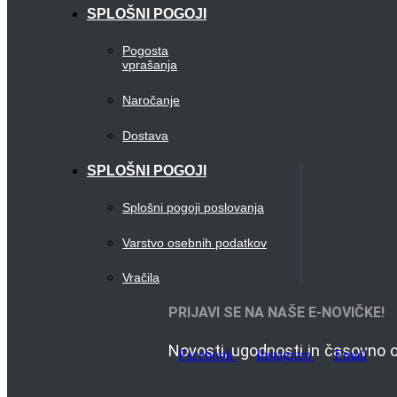
SPLOŠNI POGOJI
Pogosta
vprašanja
Naročanje
Dostava
SPLOŠNI POGOJI
Splošni pogoji poslovanja
Varstvo osebnih podatkov
Vračila
PRIJAVI SE NA NAŠE E-NOVIČKE!
Novosti, ugodnosti in časovno o
Facebook
Instagram
Email