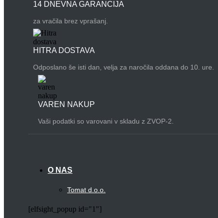
14 DNEVNA GARANCIJA
za vračila brez vprašanj.
HITRA DOSTAVA
Odposlano še isti dan, velja za naročila oddana do 10. ure.
VAREN NAKUP
Vaši podatki so varovani v skladu z ZVOP-2.
O NAS
Tomat d.o.o.
[elfsight_popup id="1"]