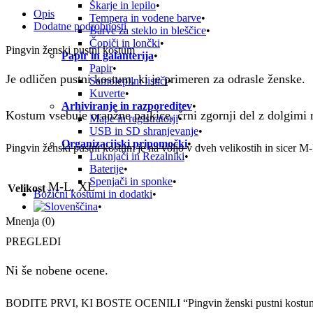
Škarje in lepilo
Opis
Tempera in vodene barve
Dodatne podrobnosti
Barve za steklo in bleščice
Čopiči in lončki
Pingvin ženski pustni kostum
Papir in galanterija
Papir
Je odličen pustni kostum, ki je primeren za odrasle ženske.
Samolepilni lističi
Kuverte
Arhiviranje in razporeditev
Kostum vsebuje oranžne pajkice, črni zgornji del z dolgimi
Mape in registratorji
USB in SD shranjevanje
Organizacijski pripomočki
Pingvin ženski pustni kostum je na voljo v dveh velikostih in sicer M
Luknjači in Rezalniki
Baterije
Spenjači in sponke
M-L, XL
Velikost
Božični kostumi in dodatki
Mnenja (0)
PREGLEDI
Ni še nobene ocene.
BODITE PRVI, KI BOSTE OCENILI “Pingvin ženski pustni kostu