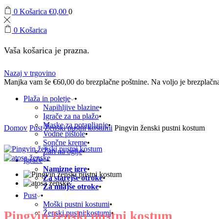
0
Košarica
€
0,00
0
0
Košarica
Vaša košarica je prazna.
Nazaj v trgovino
Manjka vam še
€
60,00
do brezplačne poštnine.
Na voljo je brezplačn
Plaža in poletje
Napihljive blazine
Igrače za na plažo
Maske za potapljanje
Domov
Pust
Ženski pustni kostumi
Pingvin ženski pustni kostum
Vodne pištole
Sončne kreme
Žari na oglje
Igrače
Namizne igre
Za starejše otroke
Za mlajše otroke
Pust
Moški pustni kostumi
Pingvin ženski pustni kostum
Ženski pustni kostumi