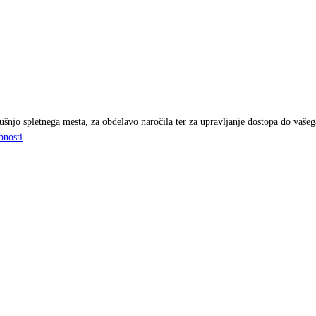
njo spletnega mesta, za obdelavo naročila ter za upravljanje dostopa do vaše
bnosti
.