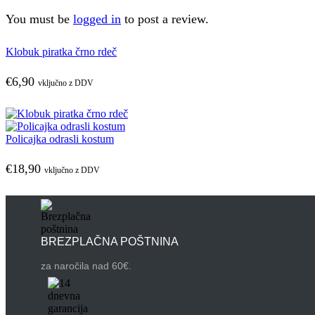
You must be
logged in
to post a review.
Klobuk piratka črno rdeč
€
6,90
vključno z DDV
Policajka odrasli kostum
€
18,90
vključno z DDV
BREZPLAČNA POŠTNINA
za naročila nad 60€.