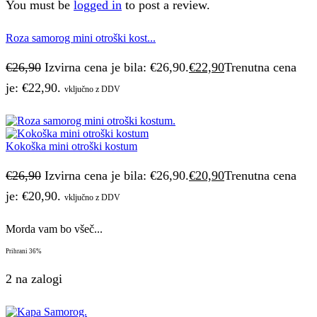
You must be
logged in
to post a review.
Roza samorog mini otroški kost...
€
26,90
Izvirna cena je bila: €26,90.
€
22,90
Trenutna cena
je: €22,90.
vključno z DDV
Kokoška mini otroški kostum
€
26,90
Izvirna cena je bila: €26,90.
€
20,90
Trenutna cena
je: €20,90.
vključno z DDV
Morda vam bo všeč...
Prihrani
36%
2 na zalogi