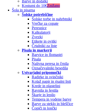
Barve in dodatki
Kostumi do 10€
Znižano
Šola in pisarna
Šolske potrebščine
Šolske torbe in nahrbtniki
Vrečke za copate
Peresnice
Kalkulatorji
Zvezki
Etikete in ovitki
Črtalniki za liste
Pisala in markerji
Barvice in flomastri
Pisala
Nalivna peresa in črnila
Označevalniki besedila
Ustvarjalni pripomočki
Radirke in svinčniki
Kolaž papir in risalni listi
Krede in plastelini
Ravnila in šestila
Škarje in lepilo
Tempera in vodene barve
Barve za steklo in bleščice
Čopiči in lončki