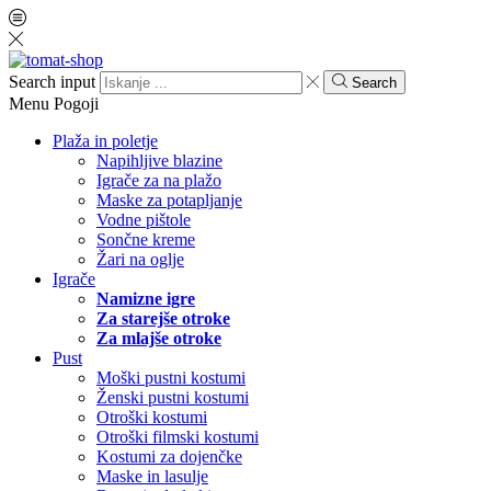
Search input
Search
Menu
Pogoji
Plaža in poletje
Napihljive blazine
Igrače za na plažo
Maske za potapljanje
Vodne pištole
Sončne kreme
Žari na oglje
Igrače
Namizne igre
Za starejše otroke
Za mlajše otroke
Pust
Moški pustni kostumi
Ženski pustni kostumi
Otroški kostumi
Otroški filmski kostumi
Kostumi za dojenčke
Maske in lasulje