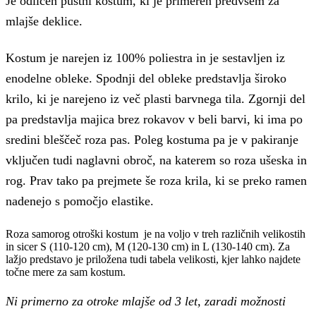
Je odličen pustni kostum, ki je primeren predvsem za
mlajše deklice.
Kostum je narejen iz 100% poliestra in je sestavljen iz
enodelne obleke. Spodnji del obleke predstavlja široko
krilo, ki je narejeno iz več plasti barvnega tila. Zgornji del
pa predstavlja majica brez rokavov v beli barvi, ki ima po
sredini bleščeč roza pas. Poleg kostuma pa je v pakiranje
vključen tudi naglavni obroč, na katerem so roza ušeska in
rog. Prav tako pa prejmete še roza krila, ki se preko ramen
nadenejo s pomočjo elastike.
Roza samorog otroški kostum je na voljo v treh različnih velikostih
in sicer S (110-120 cm), M (120-130 cm) in L (130-140 cm). Za
lažjo predstavo je priložena tudi tabela velikosti, kjer lahko najdete
točne mere za sam kostum.
Ni primerno za otroke mlajše od 3 let, zaradi možnosti