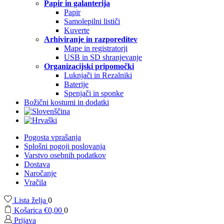
Papir in galanterija
Papir
Samolepilni lističi
Kuverte
Arhiviranje in razporeditev
Mape in registratorji
USB in SD shranjevanje
Organizacijski pripomočki
Luknjači in Rezalniki
Baterije
Spenjači in sponke
Božični kostumi in dodatki
Pogosta vprašanja
Splošni pogoji poslovanja
Varstvo osebnih podatkov
Dostava
Naročanje
Vračila
Lista želja
0
Košarica
€
0,00
0
Prijava