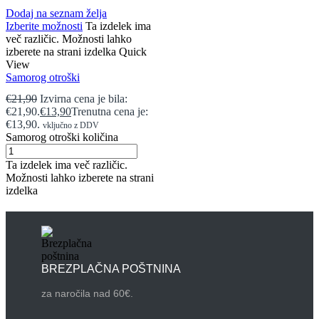
Dodaj na seznam želja
Izberite možnosti
Ta izdelek ima
več različic. Možnosti lahko
izberete na strani izdelka
Quick
View
Samorog otroški
€
21,90
Izvirna cena je bila:
€21,90.
€
13,90
Trenutna cena je:
€13,90.
vključno z DDV
Samorog otroški količina
Ta izdelek ima več različic.
Možnosti lahko izberete na strani
izdelka
BREZPLAČNA POŠTNINA
za naročila nad 60€.