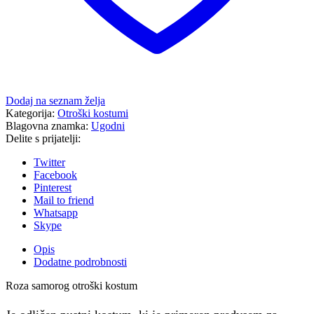
Dodaj na seznam želja
Kategorija:
Otroški kostumi
Blagovna znamka:
Ugodni
Delite s prijatelji:
Twitter
Facebook
Pinterest
Mail to friend
Whatsapp
Skype
Opis
Dodatne podrobnosti
Roza samorog otroški kostum