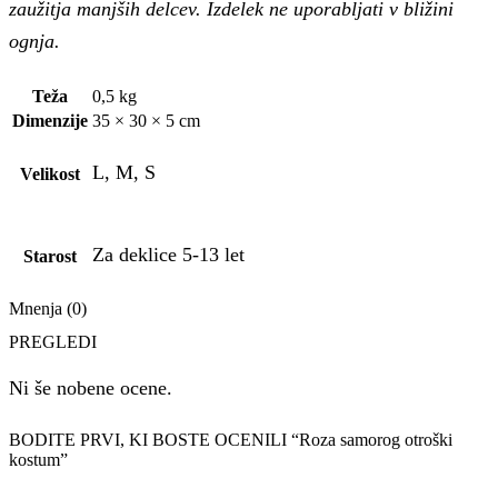
zaužitja manjših delcev. Izdelek ne uporabljati v bližini
ognja.
Teža
0,5 kg
Dimenzije
35 × 30 × 5 cm
L, M, S
Velikost
Za deklice 5-13 let
Starost
Mnenja (0)
PREGLEDI
Ni še nobene ocene.
BODITE PRVI, KI BOSTE OCENILI “Roza samorog otroški
kostum”