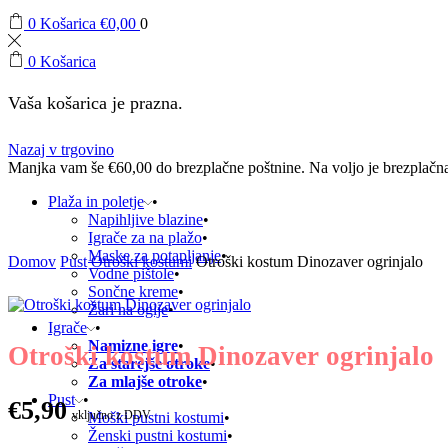
0
Košarica
€
0,00
0
0
Košarica
Vaša košarica je prazna.
Nazaj v trgovino
Manjka vam še
€
60,00
do brezplačne poštnine.
Na voljo je brezplačn
Plaža in poletje
Napihljive blazine
Igrače za na plažo
Maske za potapljanje
Domov
Pust
Otroški kostumi
Otroški kostum Dinozaver ogrinjalo
Vodne pištole
Sončne kreme
Žari na oglje
Igrače
Namizne igre
Otroški kostum Dinozaver ogrinjalo
Za starejše otroke
Za mlajše otroke
Pust
€
5,90
vključno z DDV
Moški pustni kostumi
Ženski pustni kostumi