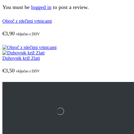
You must be
logged in
to post a review.
Obroč z rdečimi vrtnicami
€
3,90
vključno z DDV
Duhovnik križ Zlati
€
3,50
vključno z DDV