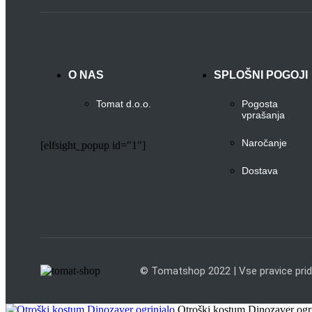
O NAS
SPLOŠNI POGOJI
Tomat d.o.o.
Pogosta
vprašanja
Naročanje
[elfsight_popup id="1"]
Dostava
© Tomatshop 2022 | Vse pravice pridr
Otroški kostum Dinozaver ogri