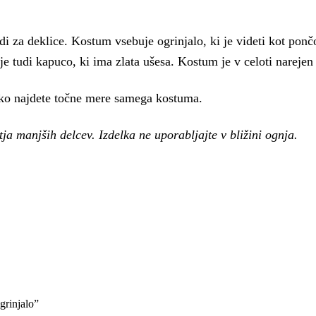
tudi za deklice. Kostum vsebuje ogrinjalo, ki je videti kot po
e tudi kapuco, ki ima zlata ušesa. Kostum je v celoti narejen i
lahko najdete točne mere samega kostuma.
ja manjših delcev. Izdelka ne uporabljajte v bližini ognja.
rinjalo”