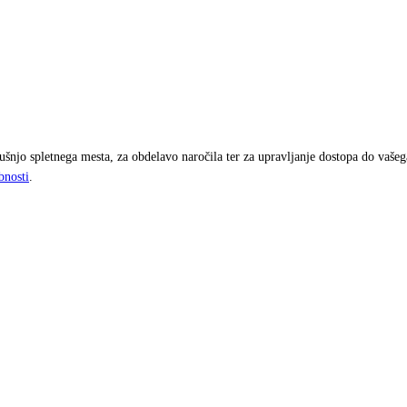
njo spletnega mesta, za obdelavo naročila ter za upravljanje dostopa do vaše
bnosti
.