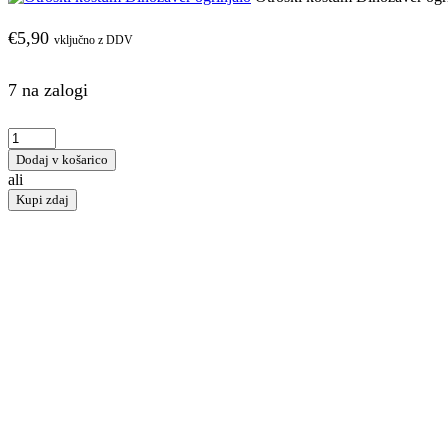
€
5,90
vključno z DDV
7 na zalogi
Dodaj v košarico
ali
Kupi zdaj