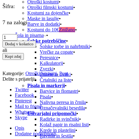
Otroški kostumi
Šifra:
Otroški filmski kostumi
Kostumi za dojenčke
Maske in lasulje
7 na zalogi
Barve in dodatki
Kostumi do 10€
Znižano
Šola in pisarna
Šolske potrebščine
Dodaj v košarico
Šolske torbe in nahrbtniki
ali
Vrečke za copate
Kupi zdaj
Peresnice
Kalkulatorji
Zvezki
Kategorije:
Otroški kostumi
,
Pust
Etikete in ovitki
Delite s prijatelji:
Črtalniki za liste
Pisala in markerji
Twitter
Barvice in flomastri
Facebook
Pisala
Pinterest
Nalivna peresa in črnila
Mail to friend
Označevalniki besedila
Whatsapp
Ustvarjalni pripomočki
Skype
Radirke in svinčniki
Kolaž papir in risalni listi
Opis
Krede in plastelini
Dodatne podrobnosti
Ravnila in šestila