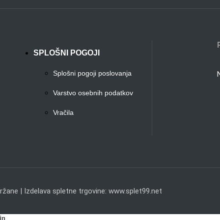
SPLOŠNI POGOJI
Splošni pogoji poslovanja
Varstvo osebnih podatkov
Vračila
žane | Izdelava spletne trgovine: www.splet99.net
n...