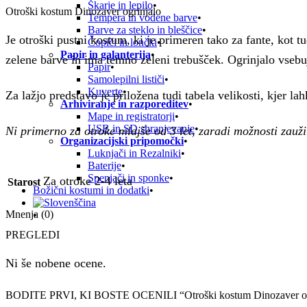
Škarje in lepilo
Otroški kostum Dinozaver ogrinjalo
Tempera in vodene barve
Barve za steklo in bleščice
Je otroški pustni kostum, ki je primeren tako za fante, kot 
Čopiči in lončki
Papir in galanterija
zelene barve in ima temno zeleni trebušček. Ogrinjalo vsebuj
Papir
Samolepilni lističi
Kuverte
Za lažjo predstavo je priložena tudi tabela velikosti, kjer 
Arhiviranje in razporeditev
Mape in registratorji
USB in SD shranjevanje
Ni primerno za otroke mlajše od 3 let, zaradi možnosti zaužit
Organizacijski pripomočki
Luknjači in Rezalniki
Baterije
Spenjači in sponke
Za otroke 2-4 leta
Starost
Božični kostumi in dodatki
Mnenja (0)
PREGLEDI
Ni še nobene ocene.
BODITE PRVI, KI BOSTE OCENILI “Otroški kostum Dinozaver og