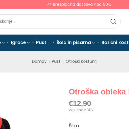
Brezplačna dostava nad 60€
e
Igrače
Pust
Šola in pisarna
Božični kos
Domov
Pust
Otroški Kostumi
Otroška obleka 
€
12,90
vključno z DDV
Šifra: