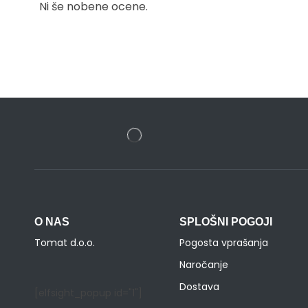
Ni še nobene ocene.
O NAS
SPLOŠNI POGOJI
Tomat d.o.o.
Pogosta vprašanja
Naročanje
Dostava
[elfsight_popup id="1"]