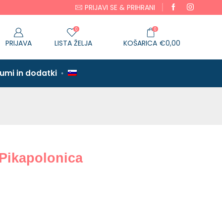
PRIJAVI SE & PRIHRANI
Garancija 14 dni
0
0
PRIJAVA
LISTA ŽELJA
KOŠARICA
€
0,00
tumi in dodatki
Pikapolonica