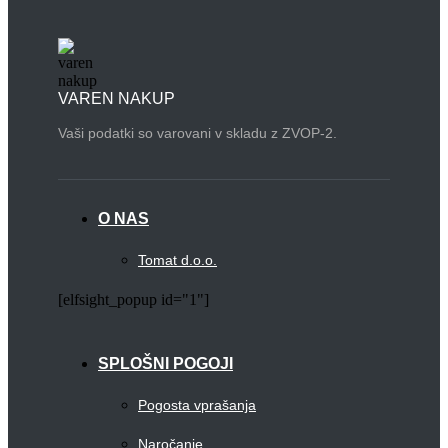
VAREN NAKUP
Vaši podatki so varovani v skladu z ZVOP-2.
O NAS
Tomat d.o.o.
[elfsight_popup id="1"]
SPLOŠNI POGOJI
Pogosta vprašanja
Naročanje