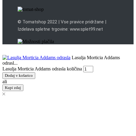
© Tomatshop 2022 | Vse pravice pridržane |
Izdelava spletne trgovine: www.splet99.net
Lasulja Morticia Addams
odrasl...
Lasulja Morticia Addams odrasla količina
Dodaj v košarico
ali
Kupi zdaj