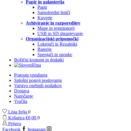
Papir in galanterija
Papir
Samolepilni lističi
Kuverte
Arhiviranje in razporeditev
Mape in registratorji
USB in SD shranjevanje
Organizacijski pripomočki
Luknjači in Rezalniki
Baterije
Spenjači in sponke
Božični kostumi in dodatki
Pogosta vprašanja
Splošni pogoji poslovanja
Varstvo osebnih podatkov
Dostava
Naročanje
Vračila
Lista želja
0
Košarica
€
0,00
0
Prijava
Facebook
Instagram