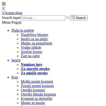
Search input
Search
Menu
Pogoji
Plaža in poletje
Napihljive blazine
Igrače za na plažo
Maske za potapljanje
Vodne pištole
Sončne kreme
Žari na oglje
Igrače
Namizne igre
Za starejše otroke
Za mlajše otroke
Pust
Moški pustni kostumi
Ženski pustni kostumi
Otroški kostumi
Otroški filmski kostumi
Kostumi za dojenčke
Maske in lasulje