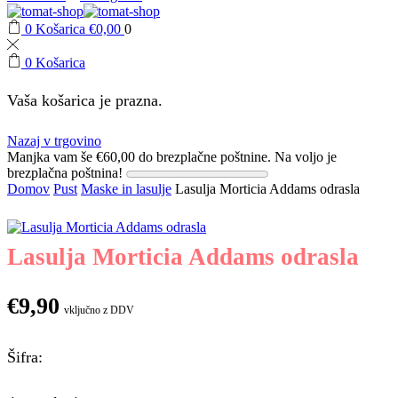
0
Košarica
€
0,00
0
0
Košarica
Vaša košarica je prazna.
Nazaj v trgovino
Manjka vam še
€
60,00
do brezplačne poštnine.
Na voljo je
brezplačna poštnina!
Domov
Pust
Maske in lasulje
Lasulja Morticia Addams odrasla
Lasulja Morticia Addams odrasla
€
9,90
vključno z DDV
Šifra: