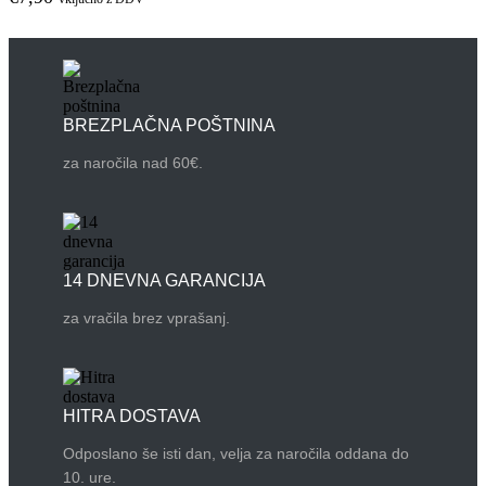
BREZPLAČNA POŠTNINA
za naročila nad 60€.
14 DNEVNA GARANCIJA
za vračila brez vprašanj.
HITRA DOSTAVA
Odposlano še isti dan, velja za naročila oddana do
10. ure.