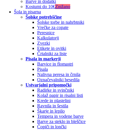
Barve in dodatki
Kostumi do 10€
Znižano
Šola in pisarna
Šolske potrebščine
Šolske torbe in nahrbtniki
Vrečke za copate
Peresnice
Kalkulatorji
Zvezki
Etikete in ovitki
Črtalniki za liste
Pisala in markerji
Barvice in flomastri
Pisala
Nalivna peresa in črnila
Označevalniki besedila
Ustvarjalni pripomočki
Radirke in svinčniki
Kolaž papir in risalni listi
Krede in plastelini
Ravnila in šestila
Škarje in lepilo
Tempera in vodene barve
Barve za steklo in bleščice
Čopiči in lončki