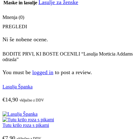
Lasulje za ženske
Maske in lasulje
Mnenja (0)
PREGLEDI
Ni še nobene ocene.
BODITE PRVI, KI BOSTE OCENILI “Lasulja Morticia Addams
odrasla”
You must be
logged in
to post a review.
Lasulja Španka
€
14,90
vključno z DDV
Tutu krilo roza s pikami
€
7,90
vključno z DDV