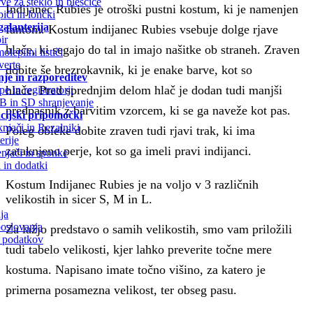
ve za steklo in bleščice
Indijanec Rubies je otroški pustni kostum, ki je namenjen
iči in lončki
galanterija
fantom. Kostum indijanec Rubies vsebuje dolge rjave
ir
hlače, ki segajo do tal in imajo našitke ob straneh. Zraven
olepilni lističi
erte
dobite še brezrokavnik, ki je enake barve, kot so
nje in razporeditev
hlače. Pred sprednjim delom hlač je dodan tudi manjši
e in registratorji
 in SD shranjevanje
predpasnik z barvitim vzorcem, ki se ga naveže kot pas.
cijski pripomočki
njači in Rezalniki
Poleg obleke dobite zraven tudi rjavi trak, ki ima
erije
zataknjeno perje, kot so ga imeli pravi indijanci.
njači in sponke
 in dodatki
Kostum Indijanec Rubies je na voljo v 3 različnih
velikostih in sicer S, M in L.
ja
poslovanja
Za lažjo predstavo o samih velikostih, smo vam priložili
h podatkov
tudi tabelo velikosti, kjer lahko preverite točne mere
kostuma. Napisano imate točno višino, za katero je
primerna posamezna velikost, ter obseg pasu.