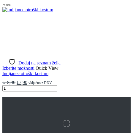
Prihrani
Dodaj na seznam želja
Izberite možnosti
Quick View
Indijanec otroški kostum
€
18,90
€
7,90
vključno z DDV