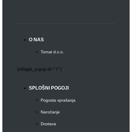
O NAS
Tomat d.o.o.
[elfsight_popup id="1"]
SPLOŠNI POGOJI
Pogosta vprašanja
Naročanje
Dostava