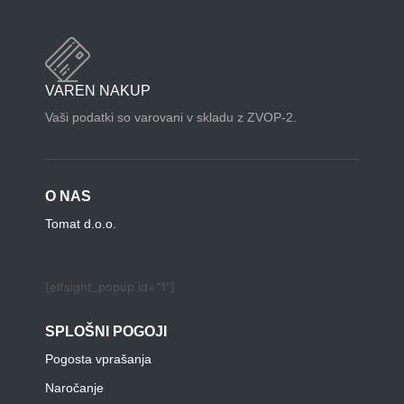
VAREN NAKUP
Vaši podatki so varovani v skladu z ZVOP-2.
O NAS
Tomat d.o.o.
[elfsight_popup id="1"]
SPLOŠNI POGOJI
Pogosta vprašanja
Naročanje