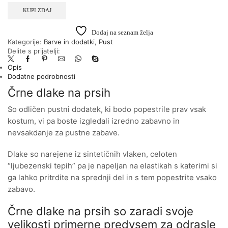
KUPI ZDAJ
Dodaj na seznam želja
Kategorije:
Barve in dodatki
,
Pust
Delite s prijatelji:
Opis
Dodatne podrobnosti
Črne dlake na prsih
So odličen pustni dodatek, ki bodo popestrile prav vsak
kostum, vi pa boste izgledali izredno zabavno in
nevsakdanje za pustne zabave.
Dlake so narejene iz sintetičnih vlaken, celoten
“ljubezenski tepih” pa je napeljan na elastikah s katerimi si
ga lahko pritrdite na sprednji del in s tem popestrite vsako
zabavo.
Črne dlake na prsih so zaradi svoje
velikosti primerne predvsem za odrasle