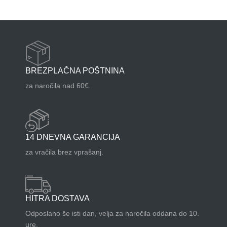
BREZPLAČNA POŠTNINA
za naročila nad 60€.
14 DNEVNA GARANCIJA
za vračila brez vprašanj.
HITRA DOSTAVA
Odposlano še isti dan, velja za naročila oddana do 10.
ure.