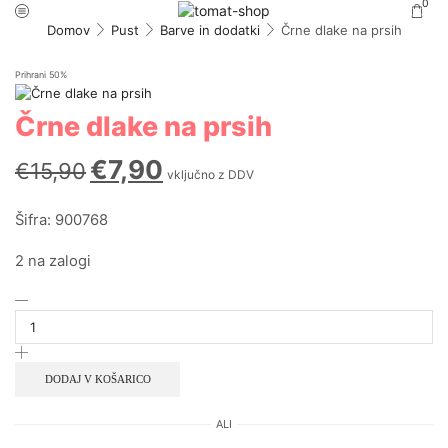
0
Domov
Pust
Barve in dodatki
Črne dlake na prsih
Prihrani
50%
Črne dlake na prsih
€
7,90
€
15,90
vključno z DDV
Šifra: 900768
2 na zalogi
DODAJ V KOŠARICO
ALI