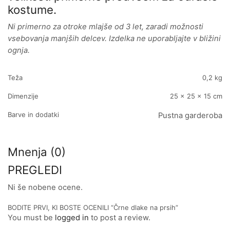
kostume.
Ni primerno za otroke mlajše od 3 let, zaradi možnosti
vsebovanja manjših delcev. Izdelka ne uporabljajte v bližini
ognja.
Teža
0,2 kg
Dimenzije
25 × 25 × 15 cm
Barve in dodatki
Pustna garderoba
Mnenja (0)
PREGLEDI
Ni še nobene ocene.
BODITE PRVI, KI BOSTE OCENILI “Črne dlake na prsih”
You must be
logged in
to post a review.