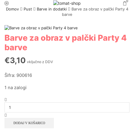
0
Domov
Pust
Barve in dodatki
Barve za obraz v palčki Party 4
barve
Barve za obraz v palčki Party 4
barve
€
3,10
vključno z DDV
Šifra: 900616
1 na zalogi
DODAJ V KOŠARICO