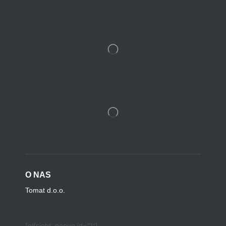
O NAS
Tomat d.o.o.
[elfsight_popup id="1"]