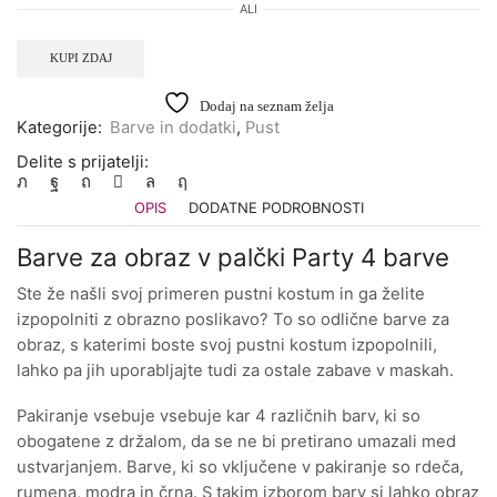
ALI
KUPI ZDAJ
Dodaj na seznam želja
Kategorije:
Barve in dodatki
,
Pust
Delite s prijatelji:
OPIS
DODATNE PODROBNOSTI
Barve za obraz v palčki Party 4 barve
Ste že našli svoj primeren pustni kostum in ga želite
izpopolniti z obrazno poslikavo? To so odlične barve za
obraz, s katerimi boste svoj pustni kostum izpopolnili,
lahko pa jih uporabljajte tudi za ostale zabave v maskah.
Pakiranje vsebuje vsebuje kar 4 različnih barv, ki so
obogatene z držalom, da se ne bi pretirano umazali med
ustvarjanjem. Barve, ki so vključene v pakiranje so rdeča,
rumena, modra in črna. S takim izborom barv si lahko obraz