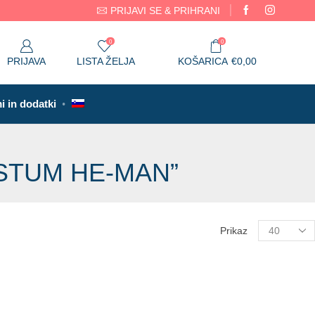
PRIJAVI SE & PRIHRANI
Garancija 14 dni
0
0
PRIJAVA
LISTA ŽELJA
KOŠARICA
€
0,00
i in dodatki
STUM HE-MAN”
Prikaz