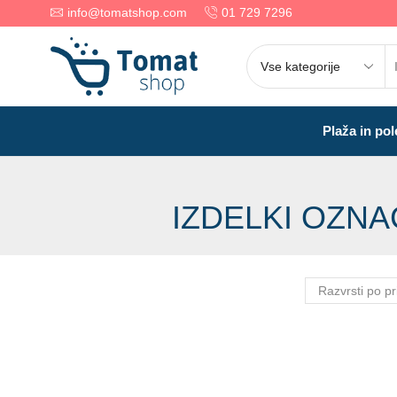
info@tomatshop.com
01 729 7296
Plaža in pol
IZDELKI OZN