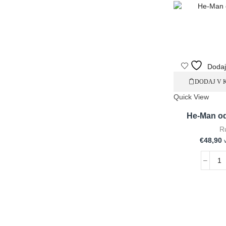
Dodaj
DODAJ V 
Quick View
He-Man od
R
€
48,90