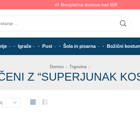
Brezplačna dostava nad 60€
etje
Igrače
Pust
Šola in pisarna
Božični kostum
Domov
Trgovina
AČENI Z “SUPERJUNAK KO