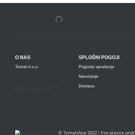
O NAS
SPLOŠNI POGOJI
Tomat d.o.o.
Pogosta vprašanja
Naročanje
Dostava
[elfsight_popup id="1"]
© Tomatshop 2022 | Vse pravice pridrž