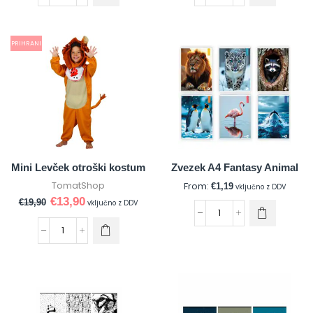
PRIHRANI
Mini Levček otroški kostum
Zvezek A4 Fantasy Animal
TomatShop
From:
€
1,19
vključno z DDV
€
13,90
€
19,90
vključno z DDV