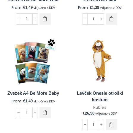
From:
From:
€
1,49
€
1,39
vključno z DDV
vključno z DDV
Zvezek A4 Be More Baby
Levček Onesie otroški
kostum
From:
€
1,49
vključno z DDV
Rubies
€
26,90
vključno z DDV