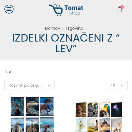
0
Domov
Trgovina
IZDELKI OZNAČENI Z “
LEV”
lev