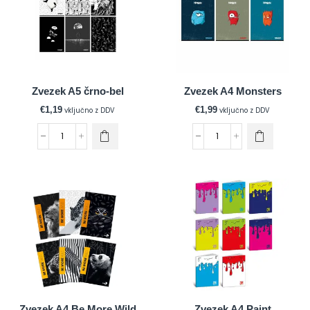
Zvezek A5 črno-bel
Zvezek A4 Monsters
€
1,19
€
1,99
vključno z DDV
vključno z DDV
Zvezek A4 Be More Wild
Zvezek A4 Paint