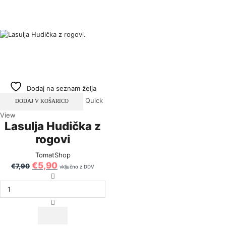
Dodaj na seznam želja
Quick
DODAJ V KOŠARICO
View
Lasulja Hudička z
rogovi
TomatShop
€
5,90
€
7,90
vključno z DDV