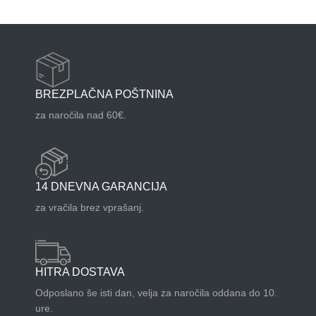
BREZPLAČNA POŠTNINA
za naročila nad 60€.
14 DNEVNA GARANCIJA
za vračila brez vprašanj.
HITRA DOSTAVA
Odposlano še isti dan, velja za naročila oddana do 10.
ure.