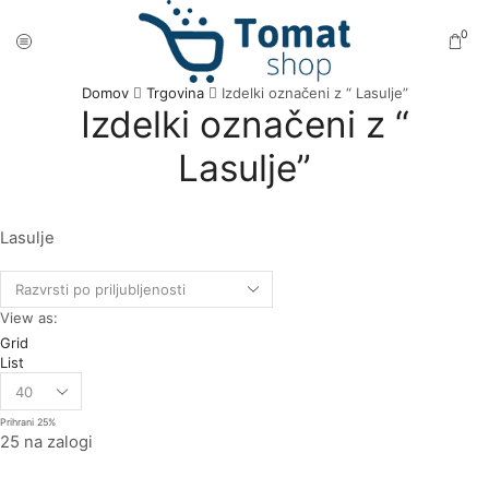
0
Domov
Trgovina
Izdelki označeni z “ Lasulje”
Izdelki označeni z “
Lasulje”
Lasulje
View as:
Grid
List
Prihrani
25%
25 na zalogi