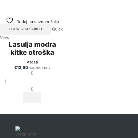
Dodaj na seznam želja
Quick
DODAJ V KOŠARICO
View
Lasulja modra
kitke otroška
Atosa
€
12,90
vključno z DDV