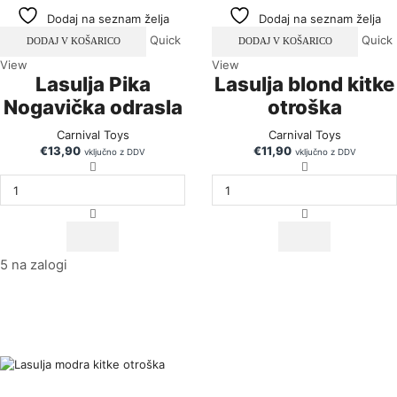
Dodaj na seznam želja
Dodaj na seznam želja
Quick
Quick
DODAJ V KOŠARICO
DODAJ V KOŠARICO
View
View
Lasulja Pika
Lasulja blond kitke
Nogavička odrasla
otroška
Carnival Toys
Carnival Toys
€
13,90
€
11,90
vključno z DDV
vključno z DDV
5 na zalogi