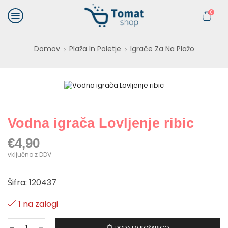
0
Domov
Plaža In Poletje
Igrače Za Na Plažo
Vodna igrača Lovljenje ribic
€
4,90
vključno z DDV
Šifra: 120437
1 na zalogi
DODAJ V KOŠARICO