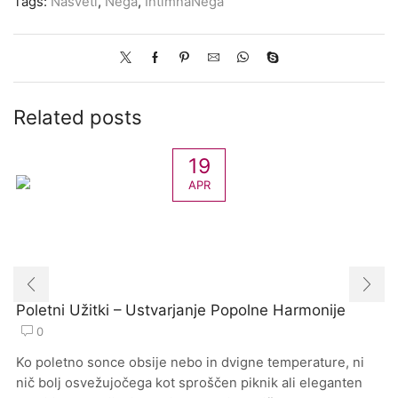
Tags:
Nasveti
,
Nega
,
IntimnaNega
Related posts
19
APR
Poletni Užitki – Ustvarjanje Popolne Harmonije
0
Ko poletno sonce obsije nebo in dvigne temperature, ni
nič bolj osvežujočega kot sproščen piknik ali eleganten