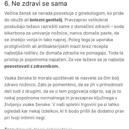
6. Ne zdravi se sama
Večina žensk se nerada posvetuje z ginekologom, ko pride
do okužb ali
bolezni genitalij
. Pravzaprav velikokrat
poskušajo težavo razrešiti same z domačimi zdravili – soda
bikerbona za umivanje nožnice, nanos domače paste, da
se znebijo vonja in tako naprej. Poleg tega je uporaba
protiglivičnih ali antibakterijskih mazil brez recepta
najboljša rešitev, če domača zdravila ne pomagajo. Toda ta
pristop je popolnoma napačen. Za vse težave se je najbolje
posvetovati z zdravnikom.
Vsaka ženska bi morala upoštevati te nasvete za čim bolj
zdravo nožnico. Zato je pomembno, da se jih v prihodnosti
deli tudi z drugimi, da se o tem pogovarja odprto, saj je to
nekaj popolnoma normalnega in pravzaprav ključnega v
življenju vsake ženske. V naši spletni trgovini pa si lahko
ogledaš kar nekaj izdelkov, ki ti bodo prišli še dodatno prav
pri tvoji intimni negi.