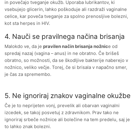
in povečajo tveganje okužb. Uporaba lubrikantov, ki
vsebujejo glicerin, lahko poškoduje ali razdraži vaginalne
celice, kar poveča tveganje za spolno prenosljive bolezni,
kot sta herpes in HIV.
4. Nauči se pravilnega načina brisanja
Malokdo ve, da je
pravilen način brisanja nožnic
e od
spredaj nazaj (vagina – anus) in ne obratno. Če brišeš
obratno, so možnosti, da se škodljive bakterije naberejo v
nožnico, veliko večje. Torej, če si brisala v napačno smer,
je čas za spremembo.
5. Ne ignoriraj znakov vaginalne okužbe
Če je to neprijeten vonj, prevelik ali obarvan vaginalni
izcedek, se takoj posvetuj z zdravnikom. Prav tako ne
ignoriraj srbeče nožnice ali bolečine na tem predelu, saj je
to lahko znak bolezni.