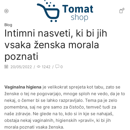
0
Blog
Intimni nasveti, ki bi jih
vsaka ženska morala
poznati
20/05/2022
/
1242
/
0
Blog
Vaginalna higiena
je velikokrat sprejeta kot tabu, zato se
ženske o tej ne pogovarjajo, mnoge sploh ne vedo, da je to
nekaj, o čemer bi se lahko razpravljalo. Tema pa je zelo
pomembna, saj ne gre samo za čistočo, temveč tudi za
naše zdravje. Ne glede na to, kdo si in kje se nahajaš,
obstaja nekaj vaginalnih, higienskih »pravil«, ki bi jih
morala poznati vsaka ženska.