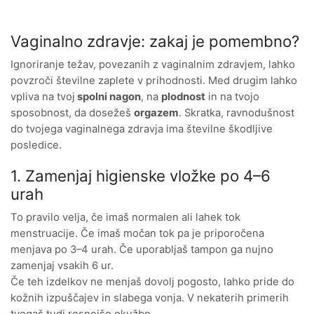
Vaginalno zdravje: zakaj je pomembno?
Ignoriranje težav, povezanih z vaginalnim zdravjem, lahko
povzroči številne zaplete v prihodnosti. Med drugim lahko
vpliva na tvoj
spolni nagon
, na
plodnost
in na tvojo
sposobnost, da dosežeš
orgazem
. Skratka, ravnodušnost
do tvojega vaginalnega zdravja ima številne škodljive
posledice.
1. Zamenjaj higienske vložke po 4–6
urah
To pravilo velja, če imaš normalen ali lahek tok
menstruacije. Če imaš močan tok pa je priporočena
menjava po 3–4 urah. Če uporabljaš tampon ga nujno
zamenjaj vsakih 6 ur.
Če teh izdelkov ne menjaš dovolj pogosto, lahko pride do
kožnih izpuščajev in slabega vonja. V nekaterih primerih