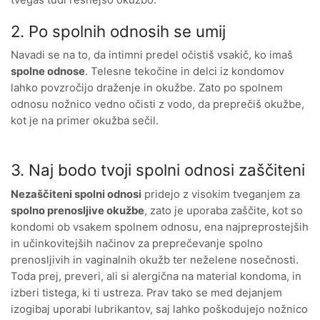
tvegaš tudi resnejšo okužbo.
2. Po spolnih odnosih se umij
Navadi se na to, da intimni predel očistiš vsakič, ko imaš
spolne odnose
. Telesne tekočine in delci iz kondomov
lahko povzročijo draženje in okužbe. Zato po spolnem
odnosu nožnico vedno očisti z vodo, da preprečiš okužbe,
kot je na primer okužba sečil.
3. Naj bodo tvoji spolni odnosi zaščiteni
Nezaščiteni spolni odnosi
pridejo z visokim tveganjem za
spolno prenosljive okužbe
, zato je uporaba zaščite, kot so
kondomi ob vsakem spolnem odnosu, ena najpreprostejših
in učinkovitejših načinov za preprečevanje spolno
prenosljivih in vaginalnih okužb ter neželene nosečnosti.
Toda prej, preveri, ali si alergična na material kondoma, in
izberi tistega, ki ti ustreza. Prav tako se med dejanjem
izogibaj uporabi lubrikantov, saj lahko poškodujejo nožnico