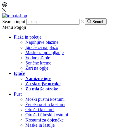
Search input
Search
Menu
Pogoji
Plaža in poletje
Napihljive blazine
Igrače za na plažo
Maske za potapljanje
Vodne pištole
Sončne kreme
Žari na oglje
Igrače
Namizne igre
Za starejše otroke
Za mlajše otroke
Pust
Moški pustni kostumi
Ženski pustni kostumi
Otroški kostumi
Otroški filmski kostumi
Kostumi za dojenčke
Maske in lasulje