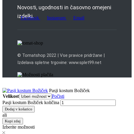
Novosti, ugodnosti in časovno omejeni
izdelki.
Facebook
Instagram
Email
© Tomatshop 2022 | Vse pravice pridržane |
Izdelava spletne trgovine: www.splet99.net
Pasji kostum Božiček
Velikost
Počisti
Pasji kostum Božiček količina
Dodaj v košarico
ali
Kupi zdaj
Izberite možnosti