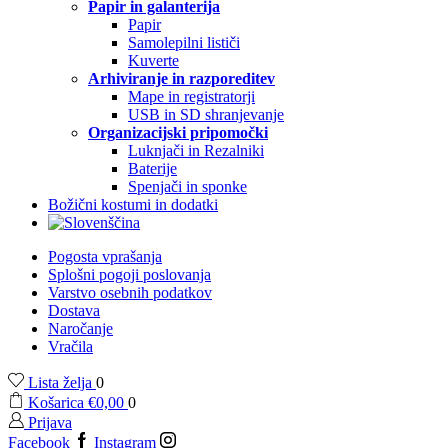
Papir in galanterija
Papir
Samolepilni lističi
Kuverte
Arhiviranje in razporeditev
Mape in registratorji
USB in SD shranjevanje
Organizacijski pripomočki
Luknjači in Rezalniki
Baterije
Spenjači in sponke
Božični kostumi in dodatki
Pogosta vprašanja
Splošni pogoji poslovanja
Varstvo osebnih podatkov
Dostava
Naročanje
Vračila
Lista želja
0
Košarica
€
0,00
0
Prijava
Facebook
Instagram