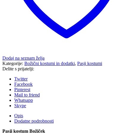
Dodaj na seznam želja
Kategorije:
Božični kostumi in dodatki
,
Pasji kostumi
Delite s prijatelji:
Twitter
Facebook
Pinterest
Mail to friend
Whatsapp
Skype
Opis
Dodatne podrobnosti
Pasji kostum Božiček