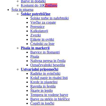
Barve in dodatki
Kostumi do 10€
Znižano
Šola in pisarna
Šolske potrebščine
Šolske torbe in nahrbtniki
Vrečke za copate
Peresnice
Kalkulatorji
Zvezki
Etikete in ovitki
Črtalniki za liste
Pisala in markerji
Barvice in flomastri
Pisala
Nalivna peresa in črnila
Označevalniki besedila
Ustvarjalni pripomočki
Radirke in svinčniki
Kolaž papir in risalni listi
Krede in plastelini
Ravnila in šestila
Škarje in lepilo
Tempera in vodene barve
Barve za steklo in bleščice
Čopiči in lončki