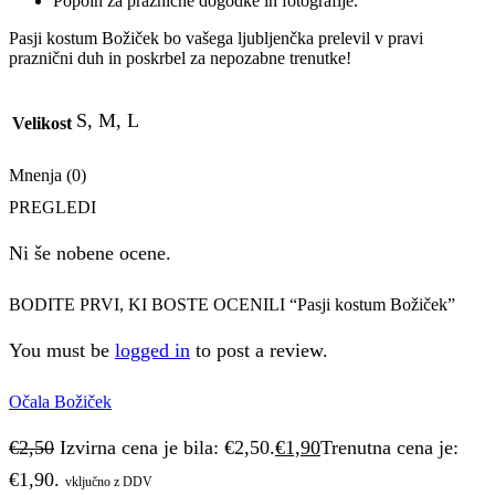
Popoln za praznične dogodke in fotografije.
Pasji kostum Božiček bo vašega ljubljenčka prelevil v pravi
praznični duh in poskrbel za nepozabne trenutke!
S, M, L
Velikost
Mnenja (0)
PREGLEDI
Ni še nobene ocene.
BODITE PRVI, KI BOSTE OCENILI “Pasji kostum Božiček”
You must be
logged in
to post a review.
Očala Božiček
€
2,50
Izvirna cena je bila: €2,50.
€
1,90
Trenutna cena je:
€1,90.
vključno z DDV