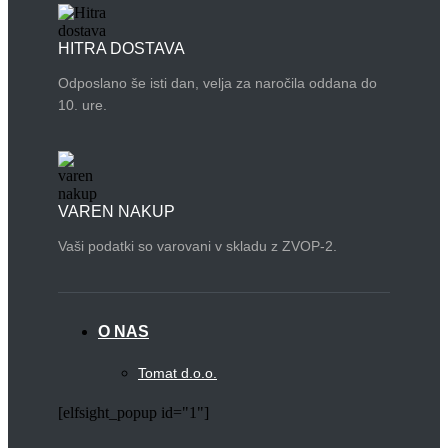
HITRA DOSTAVA
Odposlano še isti dan, velja za naročila oddana do
10. ure.
VAREN NAKUP
Vaši podatki so varovani v skladu z ZVOP-2.
O NAS
Tomat d.o.o.
[elfsight_popup id="1"]