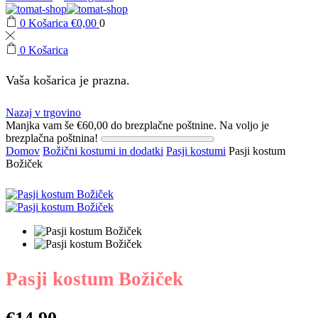
0
Košarica
€
0,00
0
0
Košarica
Vaša košarica je prazna.
Nazaj v trgovino
Manjka vam še
€
60,00
do brezplačne poštnine.
Na voljo je
brezplačna poštnina!
Domov
Božični kostumi in dodatki
Pasji kostumi
Pasji kostum
Božiček
Pasji kostum Božiček