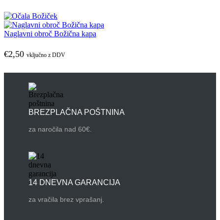
Naglavni obroč Božična kapa
€
2,50
vključno z DDV
BREZPLAČNA POŠTNINA
za naročila nad 60€.
14 DNEVNA GARANCIJA
za vračila brez vprašanj.