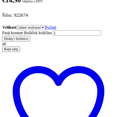
€
14,90
vključno z DDV
Šifra: 922674
Velikost
Počisti
Pasji kostum Božiček količina
Dodaj v košarico
ali
Kupi zdaj