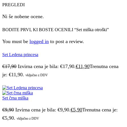
PREGLEDI
Ni še nobene ocene.
BODITE PRVI, KI BOSTE OCENILI “Set miška otroški”
You must be
logged in
to post a review.
Set Ledena princesa
€
17,90
Izvirna cena je bila: €17,90.
€
11,90
Trenutna cena
je: €11,90.
vključno z DDV
Set črna miška
€
9,90
Izvirna cena je bila: €9,90.
€
5,90
Trenutna cena je:
€5,90.
vključno z DDV