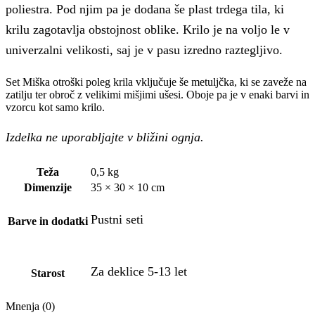
poliestra. Pod njim pa je dodana še plast trdega tila, ki
krilu zagotavlja obstojnost oblike. Krilo je na voljo le v
univerzalni velikosti, saj je v pasu izredno raztegljivo.
Set Miška otroški poleg krila vključuje še metuljčka, ki se zaveže na
zatilju ter obroč z velikimi mišjimi ušesi. Oboje pa je v enaki barvi in
vzorcu kot samo krilo.
Izdelka ne uporabljajte v bližini ognja.
Teža
0,5 kg
Dimenzije
35 × 30 × 10 cm
Pustni seti
Barve in dodatki
Za deklice 5-13 let
Starost
Mnenja (0)