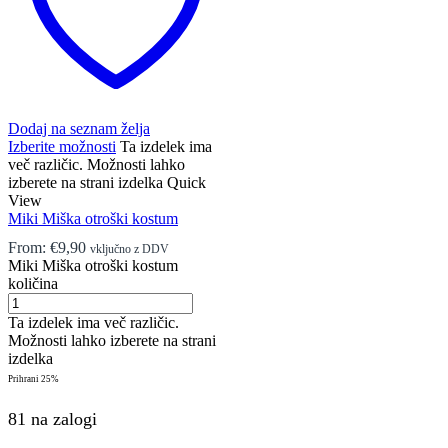
Dodaj na seznam želja
Izberite možnosti
Ta izdelek ima
več različic. Možnosti lahko
izberete na strani izdelka
Quick
View
Miki Miška otroški kostum
From:
€
9,90
vključno z DDV
Miki Miška otroški kostum
količina
Ta izdelek ima več različic.
Možnosti lahko izberete na strani
izdelka
Prihrani
25%
81 na zalogi