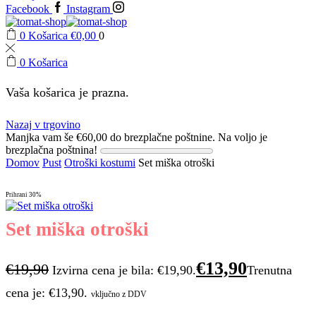
Facebook
Instagram
0
Košarica
€
0,00
0
0
Košarica
Vaša košarica je prazna.
Nazaj v trgovino
Manjka vam še
€
60,00
do brezplačne poštnine.
Na voljo je
brezplačna poštnina!
Domov
Pust
Otroški kostumi
Set miška otroški
Prihrani
30%
Set miška otroški
€
13,90
€
19,90
Izvirna cena je bila: €19,90.
Trenutna
cena je: €13,90.
vključno z DDV