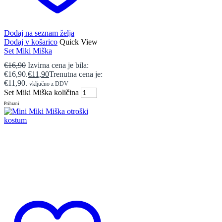
Dodaj na seznam želja
Dodaj v košarico
Quick View
Set Miki Miška
€
16,90
Izvirna cena je bila:
€16,90.
€
11,90
Trenutna cena je:
€11,90.
vključno z DDV
Set Miki Miška količina
Prihrani