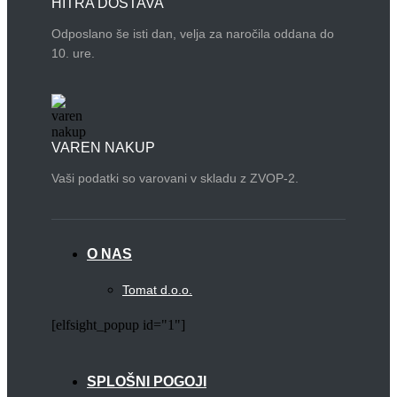
HITRA DOSTAVA
Odposlano še isti dan, velja za naročila oddana do
10. ure.
VAREN NAKUP
Vaši podatki so varovani v skladu z ZVOP-2.
O NAS
Tomat d.o.o.
[elfsight_popup id="1"]
SPLOŠNI POGOJI