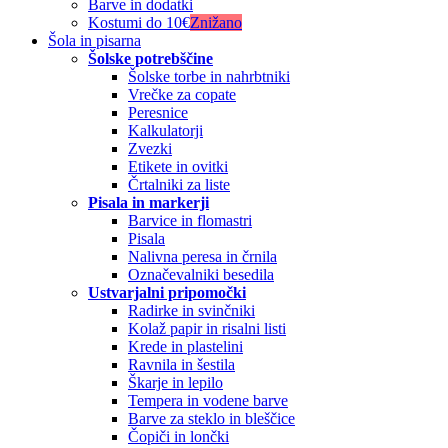
Barve in dodatki
Kostumi do 10€
Znižano
Šola in pisarna
Šolske potrebščine
Šolske torbe in nahrbtniki
Vrečke za copate
Peresnice
Kalkulatorji
Zvezki
Etikete in ovitki
Črtalniki za liste
Pisala in markerji
Barvice in flomastri
Pisala
Nalivna peresa in črnila
Označevalniki besedila
Ustvarjalni pripomočki
Radirke in svinčniki
Kolaž papir in risalni listi
Krede in plastelini
Ravnila in šestila
Škarje in lepilo
Tempera in vodene barve
Barve za steklo in bleščice
Čopiči in lončki