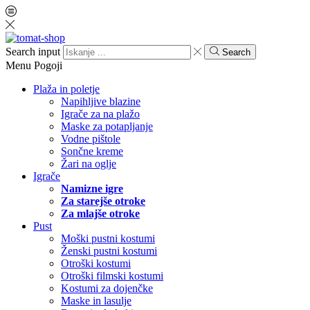
Search input
Search
Menu
Pogoji
Plaža in poletje
Napihljive blazine
Igrače za na plažo
Maske za potapljanje
Vodne pištole
Sončne kreme
Žari na oglje
Igrače
Namizne igre
Za starejše otroke
Za mlajše otroke
Pust
Moški pustni kostumi
Ženski pustni kostumi
Otroški kostumi
Otroški filmski kostumi
Kostumi za dojenčke
Maske in lasulje