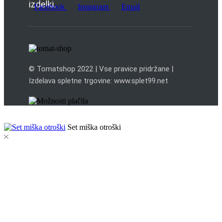
izdelki.
Facebook
Instagram
Email
© Tomatshop 2022 | Vse pravice pridržane |
Izdelava spletne trgovine: www.splet99.net
Set miška otroški