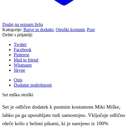
Dodaj na seznam želja
Kategorije:
Barve in dodatki
,
Otroški kostumi
,
Pust
Delite s prijatelji:
Twitter
Facebook
Pinterest
Mail to friend
Whatsapp
Skype
Opis
Dodatne podrobnosti
Set miška otroški
Set je odličen dodatek k pustnim kostumom Miki Miške,
lahko pa ga uporabljate tudi samostojno. Vključuje odlično
rdeče krilo z belimi pikami, ki je narejeno iz 100%