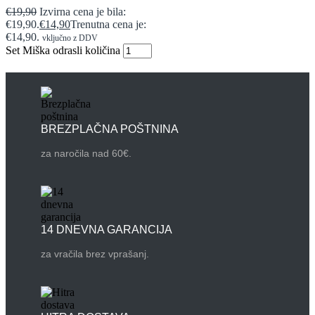
€
19,90
Izvirna cena je bila:
€19,90.
€
14,90
Trenutna cena je:
€14,90.
vključno z DDV
Set Miška odrasli količina
BREZPLAČNA POŠTNINA
za naročila nad 60€.
14 DNEVNA GARANCIJA
za vračila brez vprašanj.