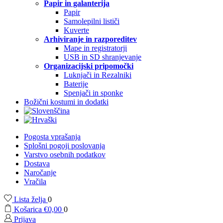
Papir in galanterija
Papir
Samolepilni lističi
Kuverte
Arhiviranje in razporeditev
Mape in registratorji
USB in SD shranjevanje
Organizacijski pripomočki
Luknjači in Rezalniki
Baterije
Spenjači in sponke
Božični kostumi in dodatki
Pogosta vprašanja
Splošni pogoji poslovanja
Varstvo osebnih podatkov
Dostava
Naročanje
Vračila
Lista želja
0
Košarica
€
0,00
0
Prijava